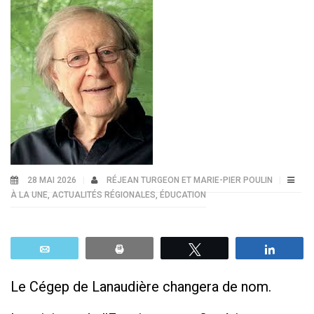
28 MAI 2026
RÉJEAN TURGEON ET MARIE-PIER POULIN
À LA UNE
,
ACTUALITÉS RÉGIONALES
,
ÉDUCATION
Email
Print
Tweetez
Parta
Le Cégep de Lanaudière changera de nom.