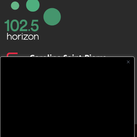
CFNJ FM 99.1 | 88.9 Nous respectons
votre vie privée.
Nous utilisons des cookies pour améliorer
votre expérience de navigation, diffuser des
publicités ou des contenus personnalisés et
analyser notre trafic. En cliquant sur « Tout
accepter », vous consentez à notre