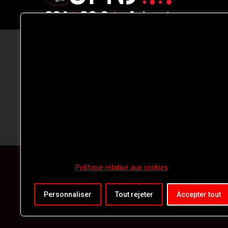
CFNJ FM 99.1 | 88.9 Nous respectons
votre vie privée.
Nous utilisons des cookies pour améliorer
votre expérience de navigation, diffuser de
publicités ou des contenus personnalisés e
analyser notre trafic. En cliquant sur « Tout
accepter », vous consentez à notre
utilisation des
cookies.
Politique relative aux cookies
Personnaliser
Tout rejeter
Accepter tout