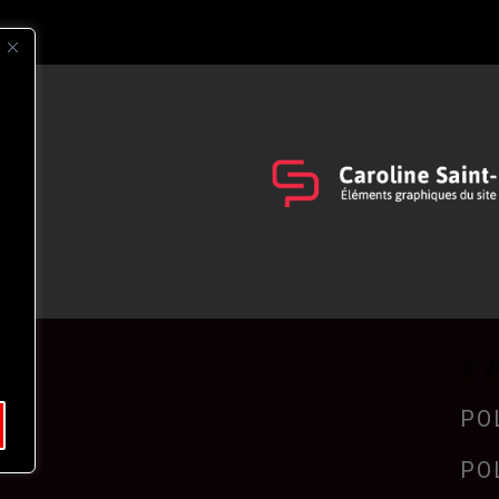
s
t
© 2
PO
PO