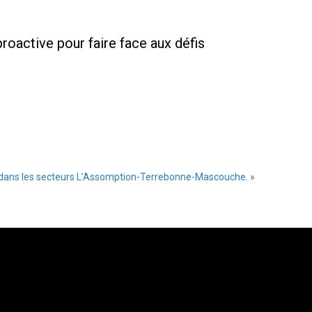
roactive pour faire face aux défis
s dans les secteurs L’Assomption-Terrebonne-Mascouche.
»