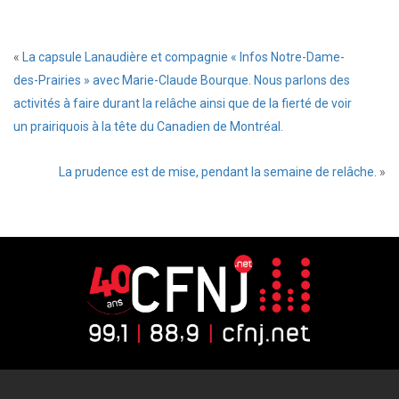
«
La capsule Lanaudière et compagnie « Infos Notre-Dame-
des-Prairies » avec Marie-Claude Bourque. Nous parlons des
activités à faire durant la relâche ainsi que de la fierté de voir
un prairiquois à la tête du Canadien de Montréal.
La prudence est de mise, pendant la semaine de relâche.
»