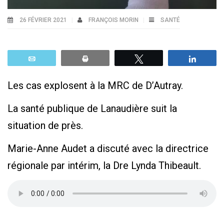
26 FÉVRIER 2021
FRANÇOIS MORIN
SANTÉ
Email
Print
Tweetez
Parta
Les cas explosent à la MRC de D’Autray.
La santé publique de Lanaudière suit la
situation de près.
Marie-Anne Audet a discuté avec la directrice
régionale par intérim, la Dre Lynda Thibeault.