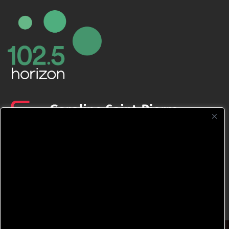
CFNJ FM 99.1 | 88.9 Nous respectons
votre vie privée.
Nous utilisons des cookies pour améliorer
votre expérience de navigation, diffuser des
publicités ou des contenus personnalisés et
analyser notre trafic. En cliquant sur « Tout
accepter », vous consentez à notre