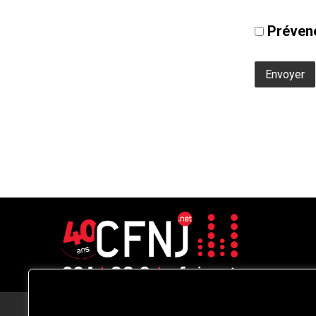
Prévene
CFNJ FM 99.1 | 88.9 Nous respectons
votre vie privée.