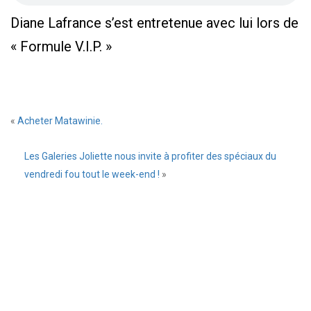
Diane Lafrance s’est entretenue avec lui lors de
« Formule V.I.P. »
Laissez
«
Acheter Matawinie.
un
commentaire
Les Galeries Joliette nous invite à profiter des spéciaux du
vendredi fou tout le week-end !
»
Prévenez-
moi
de
tous
les