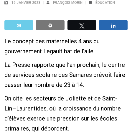
19 JANVIER 2023
FRANÇOIS MORIN
ÉDUCATION
Email
Print
Tweetez
Parta
Le concept des maternelles 4 ans du
gouvernement Legault bat de l’aile.
La Presse rapporte que l’an prochain, le centre
de services scolaire des Samares prévoit faire
passer leur nombre de 23 à 14.
On cite les secteurs de Joliette et de Saint-
Lin–Laurentides, où la croissance du nombre
d’élèves exerce une pression sur les écoles
primaires, qui débordent.