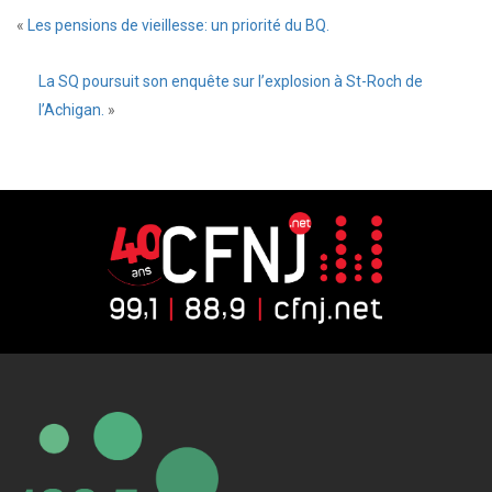
«
Les pensions de vieillesse: un priorité du BQ.
La SQ poursuit son enquête sur l’explosion à St-Roch de
l’Achigan.
»