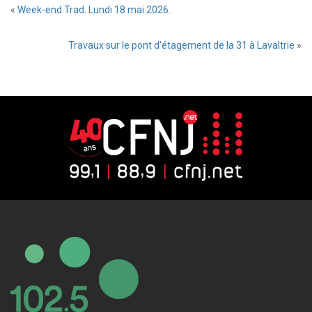
«
Week-end Trad. Lundi 18 mai 2026.
Travaux sur le pont d’étagement de la 31 à Lavaltrie
»