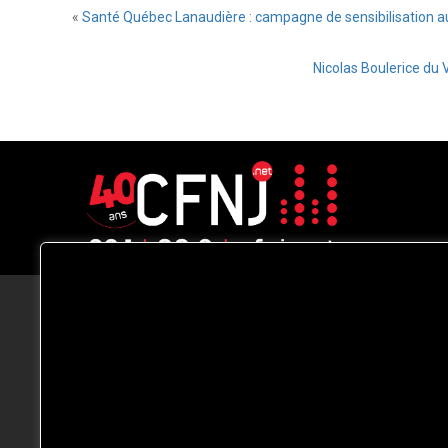
«
Santé Québec Lanaudière : campagne de sensibilisation a
Nicolas Boulerice du 
CFNJ FM 99.1 | 88.9 Nous respectons
votre vie privée.
Nous utilisons des cookies pour améliorer
votre expérience de navigation, diffuser de
publicités ou des contenus personnalisés e
analyser notre trafic. En cliquant sur « Tout