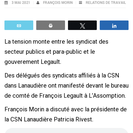
3 MAI 2021
FRANÇOIS MORIN
RELATIONS DE TRAVAIL
Email
Print
Tweetez
Parta
La tension monte entre les syndicat des
secteur publics et para-public et le
gouverement Legault.
Des délégués des syndicats affiliés à la CSN
dans Lanaudière ont manifesté devant le bureau
de comté de François Legault à L’Assomption.
François Morin a discuté avec la présidente de
la CSN Lanaudière Patricia Rivest.