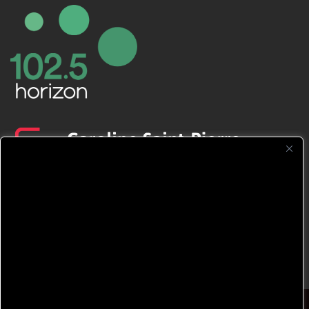
CFNJ FM 99.1 | 88.9 Nous respectons
votre vie privée.
Nous utilisons des cookies pour améliorer
votre expérience de navigation, diffuser des
publicités ou des contenus personnalisés et
analyser notre trafic. En cliquant sur « Tout
accepter », vous consentez à notre