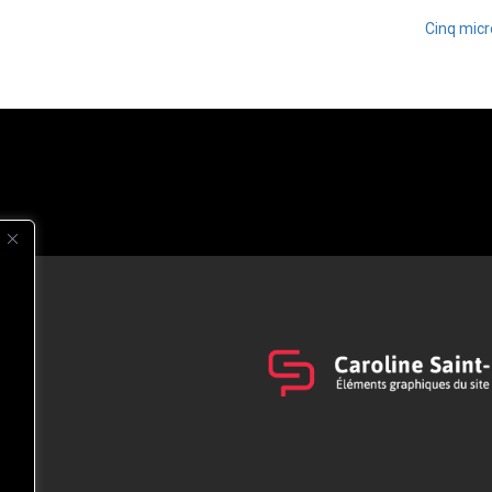
Cinq micr
s
t