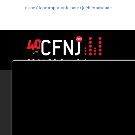
«
Une étape importante pour Québec solidaire.
CFNJ FM 99.1 | 88.9 Nous respectons
votre vie privée.
Nous utilisons des cookies pour améliorer
votre expérience de navigation, diffuser de
publicités ou des contenus personnalisés e
analyser notre trafic. En cliquant sur « Tout
accepter », vous consentez à notre