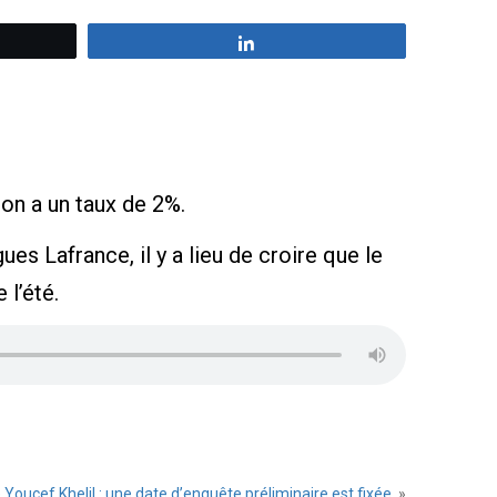
z
Partagez
ion a un taux de 2%.
s Lafrance, il y a lieu de croire que le
 l’été.
Youcef Khelil : une date d’enquête préliminaire est fixée.
»