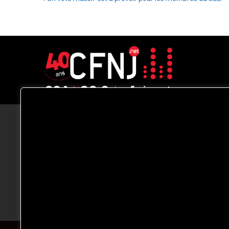
CFNJ FM 99.1 | 88.9 Nous respectons
votre vie privée.
Nous utilisons des cookies pour améliorer
votre expérience de navigation, diffuser de
publicités ou des contenus personnalisés e
analyser notre trafic. En cliquant sur « Tout
accepter », vous consentez à notre
utilisation des