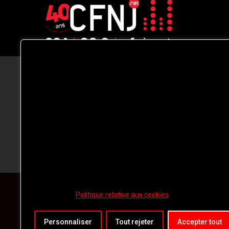
CFNJ FM 99.1 | 88.9 Nous respectons
votre vie privée.
Nous utilisons des cookies pour améliorer
votre expérience de navigation, diffuser de
publicités ou des contenus personnalisés e
analyser notre trafic. En cliquant sur « Tout
accepter », vous consentez à notre
utilisation des
cookies.
Politique relative aux cookies
Personnaliser
Tout rejeter
Accepter tout