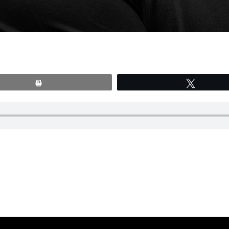
Print
Tweete