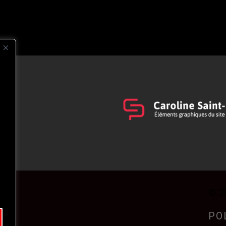
s
t
© 2
PO