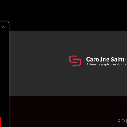
s
t
© 2
PO