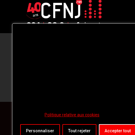
CFNJ FM 99.1 | 88.9 Nous respectons
votre vie privée.
Nous utilisons des cookies pour améliorer
votre expérience de navigation, diffuser de
publicités ou des contenus personnalisés e
analyser notre trafic. En cliquant sur « Tout
accepter », vous consentez à notre
utilisation des
cookies.
Politique relative aux cookies
Personnaliser
Tout rejeter
Accepter tout