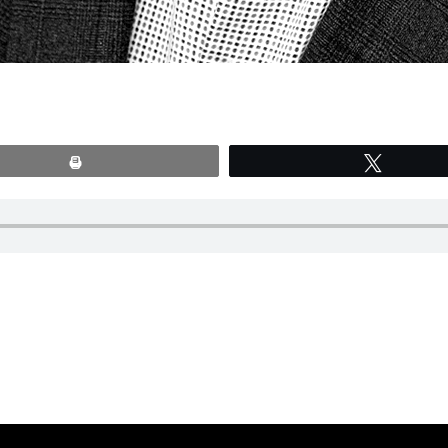
Print
Tweete