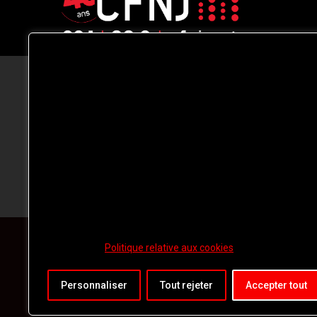
CFNJ FM 99.1 | 88.9 Nous respectons
votre vie privée.
Nous utilisons des cookies pour améliorer
votre expérience de navigation, diffuser de
publicités ou des contenus personnalisés e
analyser notre trafic. En cliquant sur « Tout
accepter », vous consentez à notre
utilisation des
cookies.
Politique relative aux cookies
Personnaliser
Tout rejeter
Accepter tout