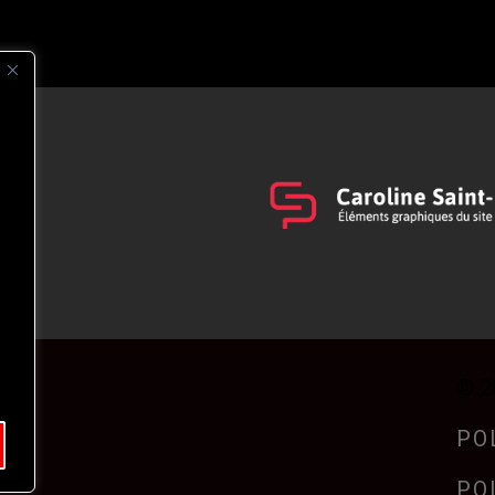
s
t
© 2
PO
PO