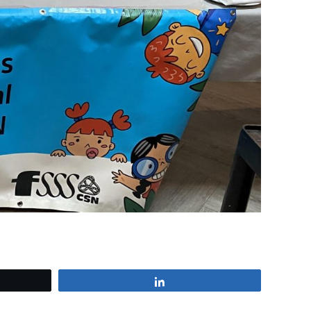
z
Partagez