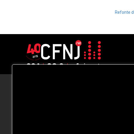
Refonte d
CFNJ FM 99.1 | 88.9 Nous respectons
votre vie privée.
Nous utilisons des cookies pour améliorer
votre expérience de navigation, diffuser de
publicités ou des contenus personnalisés e
analyser notre trafic. En cliquant sur « Tout