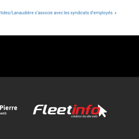
ntides/Lanaudière s’associe avec les syndicats d’employés.
»