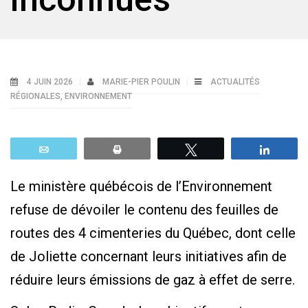
4 JUIN 2026
MARIE-PIER POULIN
ACTUALITÉS
RÉGIONALES
,
ENVIRONNEMENT
Email
Print
Tweetez
Parta
Le ministère québécois de l’Environnement
refuse de dévoiler le contenu des feuilles de
routes des 4 cimenteries du Québec, dont celle
de Joliette concernant leurs initiatives afin de
réduire leurs émissions de gaz à effet de serre.