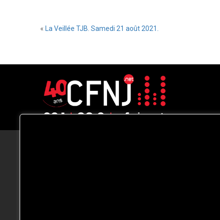
«
La Veillée TJB. Samedi 21 août 2021.
CFNJ FM 99.1 | 88.9 Nous respectons
votre vie privée.
Nous utilisons des cookies pour améliorer
votre expérience de navigation, diffuser de
publicités ou des contenus personnalisés e
analyser notre trafic. En cliquant sur « Tout