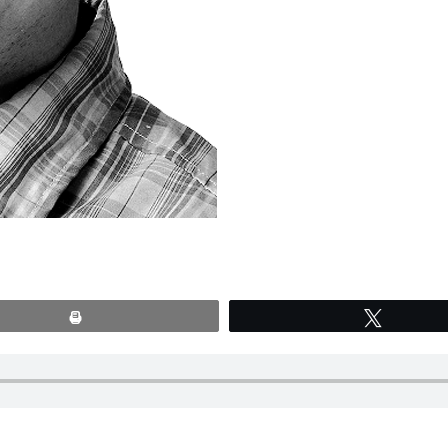
Print
Tweete