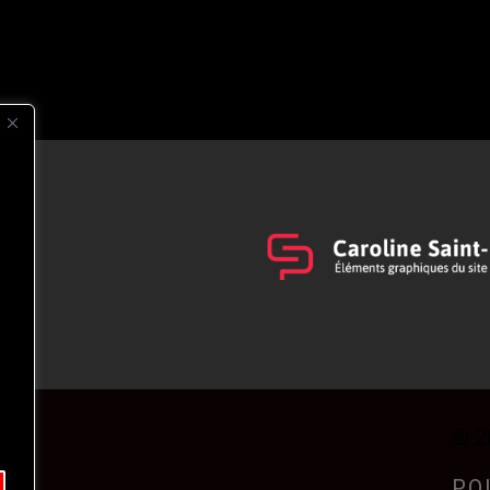
s
t
© 2
PO