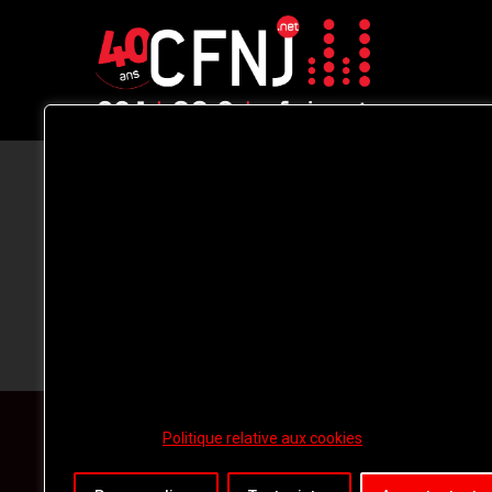
CFNJ FM 99.1 | 88.9 Nous respectons
votre vie privée.
Nous utilisons des cookies pour améliorer
votre expérience de navigation, diffuser de
publicités ou des contenus personnalisés e
analyser notre trafic. En cliquant sur « Tout
accepter », vous consentez à notre
utilisation des
cookies.
Politique relative aux cookies