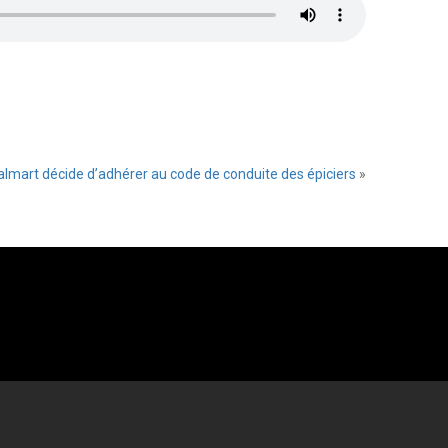
lmart décide d’adhérer au code de conduite des épiciers
»