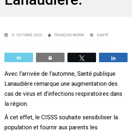
31 OCTOBRE 2023
FRANÇOIS MORIN
SANTÉ
Email
Print
Tweetez
Parta
Avec l’arrivée de l’automne, Santé publique
Lanaudière remarque une augmentation des
cas de virus et d’infections respiratoires dans
la région.
À cet effet, le CISSS souhaite sensibiliser la
population et fournir aux parents les