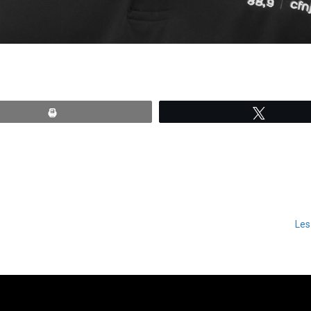
Print
Tweete
Les