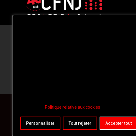
CFNJ FM 99.1 | 88.9 Nous respectons
votre vie privée.
Nous utilisons des cookies pour améliorer
votre expérience de navigation, diffuser de
publicités ou des contenus personnalisés e
analyser notre trafic. En cliquant sur « Tout
accepter », vous consentez à notre
utilisation des
cookies.
Politique relative aux cookies
Personnaliser
Tout rejeter
Accepter tout