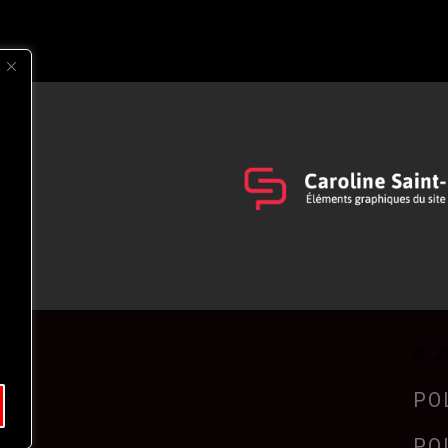
s
t
© 2
PO
PO