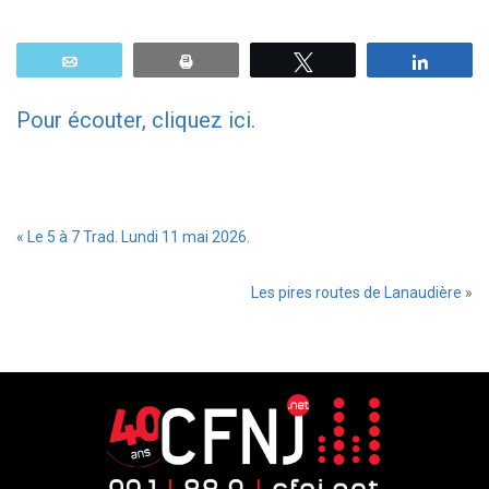
Email
Print
Tweetez
Parta
Pour écouter, cliquez ici.
«
Le 5 à 7 Trad. Lundi 11 mai 2026.
Les pires routes de Lanaudière
»