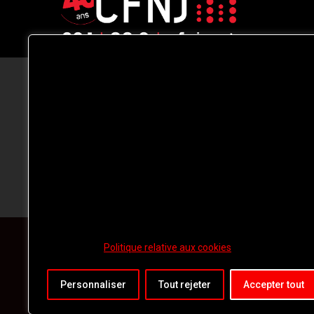
CFNJ FM 99.1 | 88.9 Nous respectons
votre vie privée.
Nous utilisons des cookies pour améliorer
votre expérience de navigation, diffuser de
publicités ou des contenus personnalisés e
analyser notre trafic. En cliquant sur « Tout
accepter », vous consentez à notre
utilisation des
cookies.
Politique relative aux cookies
Personnaliser
Tout rejeter
Accepter tout