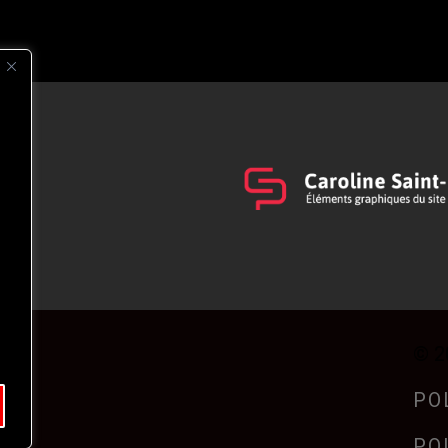
s
t
© 2
PO
PO