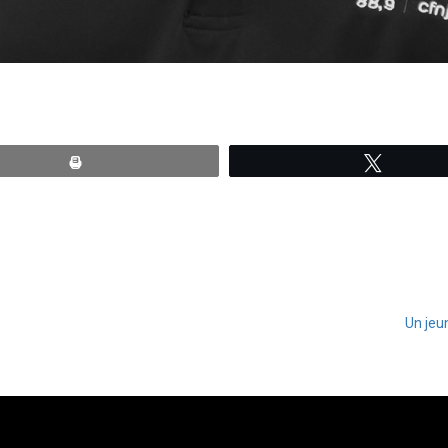
Print
Tweete
Un jeu