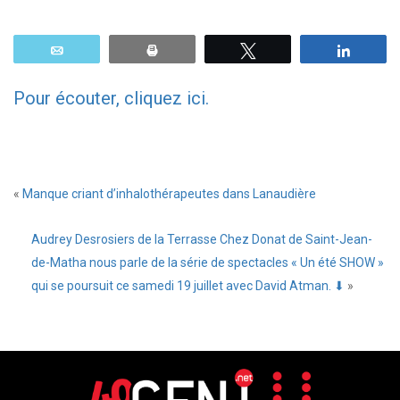
Email
Print
Tweetez
Parta
Pour écouter, cliquez ici.
«
Manque criant d’inhalothérapeutes dans Lanaudière
Audrey Desrosiers de la Terrasse Chez Donat de Saint-Jean-
de-Matha nous parle de la série de spectacles « Un été SHOW »
qui se poursuit ce samedi 19 juillet avec David Atman. ⬇
»