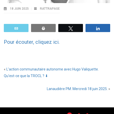
18 JUIN 2025
RATTRAPAGE
Email
Print
Tweetez
Parta
Pour écouter, cliquez ici.
«
L’action communautaire autonome avec Hugo Valiquette.
Qu’est-ce que la TROCL ? ⬇
Lanaudière PM. Mercredi 18 juin 2025.
»