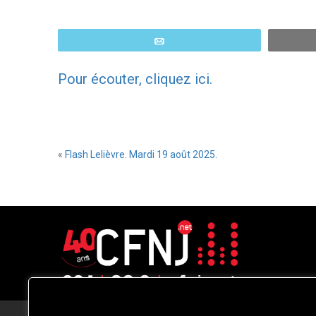
Email
Pour écouter, cliquez ici.
«
Flash Lelièvre. Mardi 19 août 2025.
CFNJ FM 99.1 | 88.9 Nous respectons