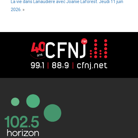
La vie dans Lanaudière avec Joanie Laforest. Jeudi 11 juin
2026.
»