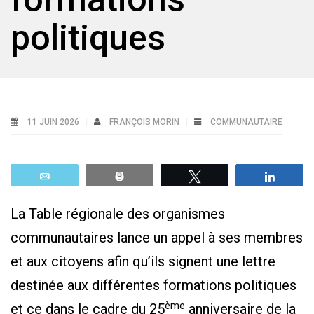
politiques
11 JUIN 2026
FRANÇOIS MORIN
COMMUNAUTAIRE
Email
Print
Tweetez
Parta
La Table régionale des organismes
communautaires lance un appel à ses membres
et aux citoyens afin qu’ils signent une lettre
destinée aux différentes formations politiques
ème
et ce dans le cadre du 25
anniversaire de la