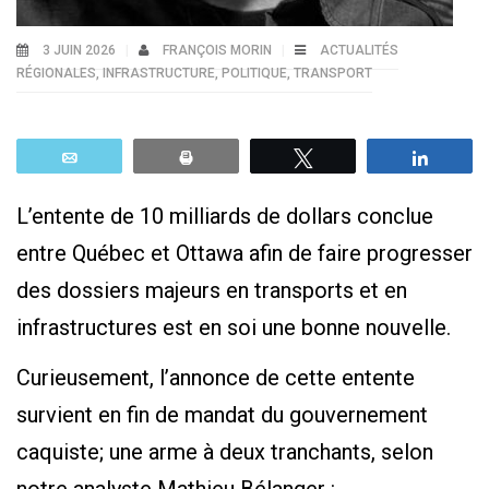
3 JUIN 2026
FRANÇOIS MORIN
ACTUALITÉS
RÉGIONALES
,
INFRASTRUCTURE
,
POLITIQUE
,
TRANSPORT
Email
Print
Tweetez
Parta
L’entente de 10 milliards de dollars conclue
entre Québec et Ottawa afin de faire progresser
des dossiers majeurs en transports et en
infrastructures est en soi une bonne nouvelle.
Curieusement, l’annonce de cette entente
survient en fin de mandat du gouvernement
caquiste; une arme à deux tranchants, selon