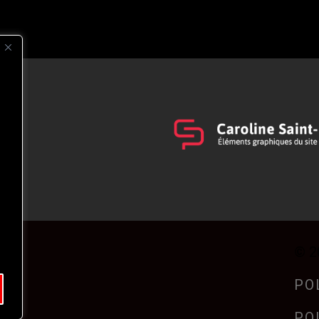
s
t
© 2
PO
PO