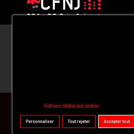
CFNJ FM 99.1 | 88.9 Nous respectons
votre vie privée.
Nous utilisons des cookies pour améliorer
votre expérience de navigation, diffuser de
publicités ou des contenus personnalisés e
analyser notre trafic. En cliquant sur « Tout
accepter », vous consentez à notre
utilisation des
cookies.
Politique relative aux cookies
Personnaliser
Tout rejeter
Accepter tout