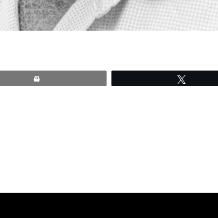
Print
Tweete