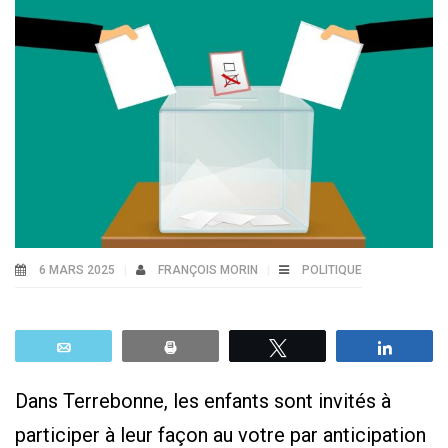
6 MARS 2025
FRANÇOIS MORIN
POLITIQUE
Email
Print
Tweetez
Parta
Dans Terrebonne, les enfants sont invités à
participer à leur façon au votre par anticipation