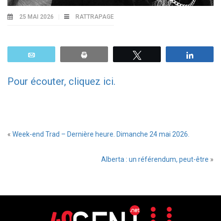
25 MAI 2026
RATTRAPAGE
Email
Print
Tweetez
Parta
Pour écouter, cliquez ici.
«
Week-end Trad – Dernière heure. Dimanche 24 mai 2026.
Alberta : un référendum, peut-être
»