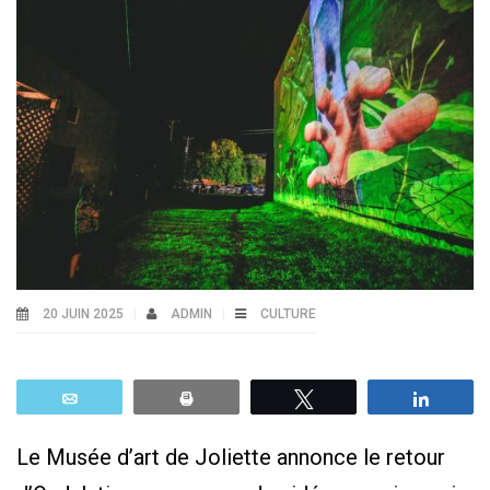
20 JUIN 2025
ADMIN
CULTURE
Email
Print
Tweetez
Parta
Le Musée d’art de Joliette annonce le retour