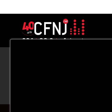
CFNJ FM 99.1 | 88.9 Nous respectons
votre vie privée.
Nous utilisons des cookies pour améliorer
votre expérience de navigation, diffuser de
publicités ou des contenus personnalisés e
analyser notre trafic. En cliquant sur « Tout
accepter », vous consentez à notre
utilisation des