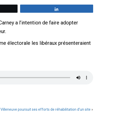
z
Partagez
ney a l’intention de faire adopter
ur.
rme électorale les libéraux présenteraient
Villeneuve poursuit ses efforts de réhabilitation d’un site
»