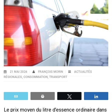
21 MAI 2026
FRANÇOIS MORIN
ACTUALITÉS
RÉGIONALES
,
CONSOMMATION
,
TRANSPORT
Email
Print
Tweetez
Parta
Le prix moyen du litre d’essence ordinaire dans