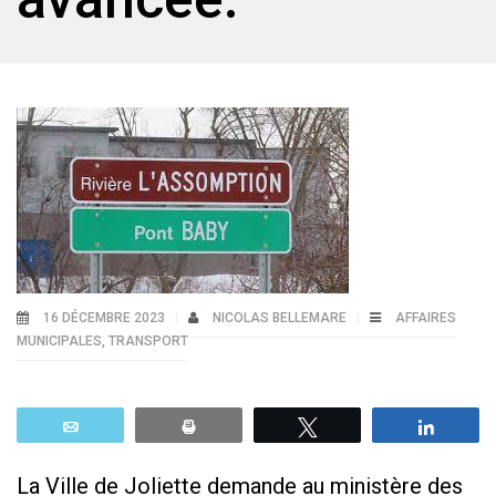
16 DÉCEMBRE 2023
NICOLAS BELLEMARE
AFFAIRES
MUNICIPALES
,
TRANSPORT
Email
Print
Tweetez
Parta
La Ville de Joliette demande au ministère des