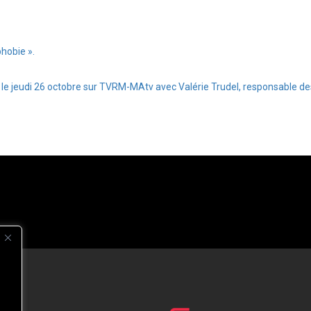
hobie ».
té le jeudi 26 octobre sur TVRM-MAtv avec Valérie Trudel, responsabl