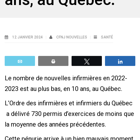
12 JANVIER 2024
CFNJ NOUVELLES
SANTÉ
Email
Print
Tweetez
Parta
Le nombre de nouvelles infirmières en 2022-
2023 est au plus bas, en 10 ans, au Québec.
L’Ordre des infirmières et infirmiers du Québec
a délivré 730 permis d’exercices de moins que
la moyenne des années précédentes.
Cette pénurie arrive à un bien mauvais moment