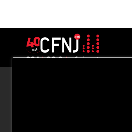
CFNJ FM 99.1 | 88.9 Nous respectons
votre vie privée.
Nous utilisons des cookies pour améliorer
votre expérience de navigation, diffuser de
publicités ou des contenus personnalisés e
analyser notre trafic. En cliquant sur « Tout
accepter », vous consentez à notre