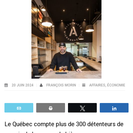
20 JUIN 2024
FRANÇOIS MORIN
AFFAIRES
,
ÉCONOMIE
Email
Print
Tweetez
Parta
Le Québec compte plus de 300 détenteurs de