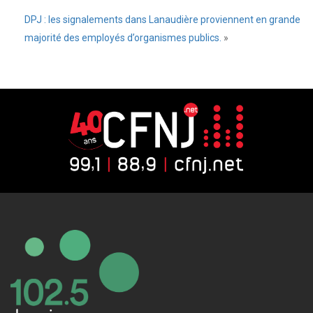
DPJ : les signalements dans Lanaudière proviennent en grande
majorité des employés d’organismes publics.
»