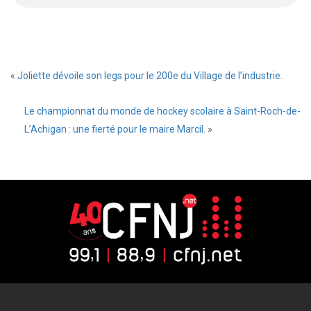
«
Joliette dévoile son legs pour le 200e du Village de l’industrie.
Le championnat du monde de hockey scolaire à Saint-Roch-de-
L’Achigan : une fierté pour le maire Marcil.
»