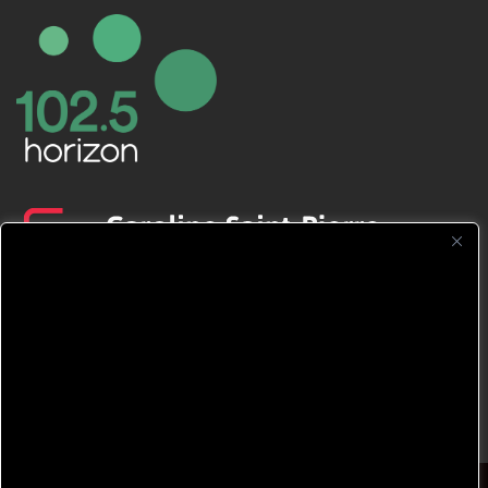
CFNJ FM 99.1 | 88.9 Nous respectons
votre vie privée.
Nous utilisons des cookies pour améliorer
votre expérience de navigation, diffuser des
publicités ou des contenus personnalisés et
analyser notre trafic. En cliquant sur « Tout
accepter », vous consentez à notre