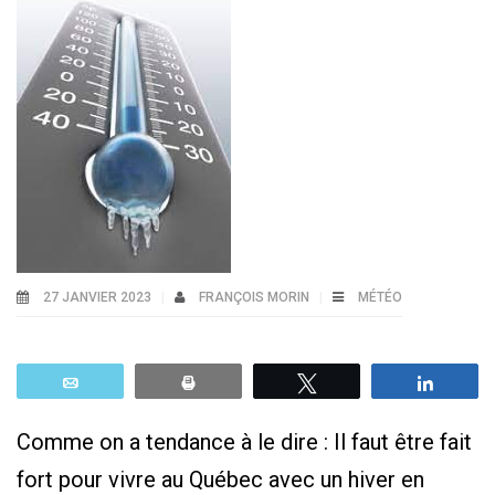
27 JANVIER 2023
FRANÇOIS MORIN
MÉTÉO
Email
Print
Tweetez
Parta
Comme on a tendance à le dire : Il faut être fait
fort pour vivre au Québec avec un hiver en