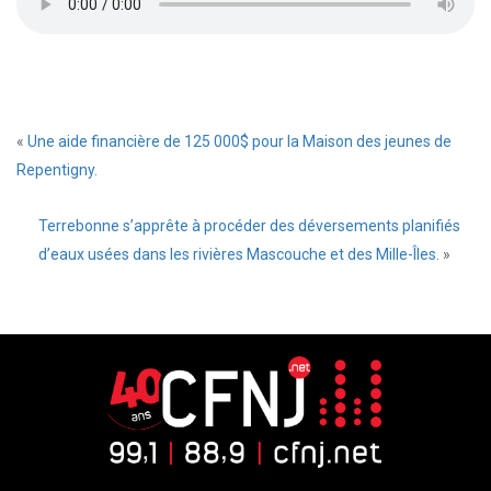
«
Une aide financière de 125 000$ pour la Maison des jeunes de
Repentigny.
Terrebonne s’apprête à procéder des déversements planifiés
d’eaux usées dans les rivières Mascouche et des Mille-Îles.
»