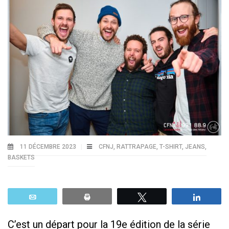
11 DÉCEMBRE 2023
CFNJ
,
RATTRAPAGE
,
T-SHIRT, JEANS,
BASKETS
Email
Print
Tweetez
Parta
C’est un départ pour la 19e édition de la série