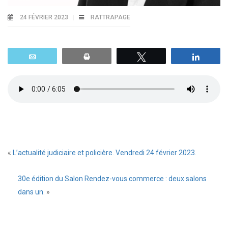
24 FÉVRIER 2023
RATTRAPAGE
Email
Print
Tweetez
Parta
«
L’actualité judiciaire et policière. Vendredi 24 février 2023.
30e édition du Salon Rendez-vous commerce : deux salons
dans un.
»