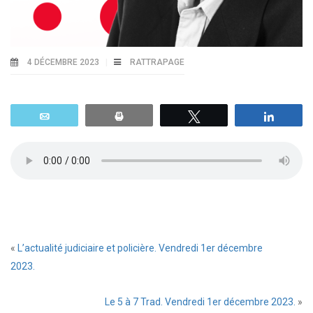
4 DÉCEMBRE 2023
RATTRAPAGE
Email
Print
Tweetez
Parta
«
L’actualité judiciaire et policière. Vendredi 1er décembre
2023.
Le 5 à 7 Trad. Vendredi 1er décembre 2023.
»