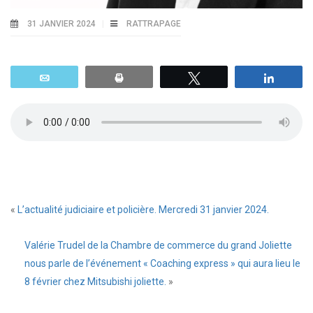
31 JANVIER 2024
RATTRAPAGE
Email
Print
Tweetez
Parta
«
L’actualité judiciaire et policière. Mercredi 31 janvier 2024.
Valérie Trudel de la Chambre de commerce du grand Joliette
nous parle de l’événement « Coaching express » qui aura lieu le
8 février chez Mitsubishi joliette.
»