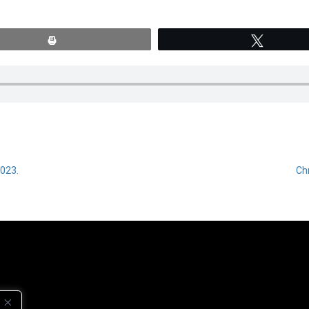
Print
Tweete
2023.
Chr