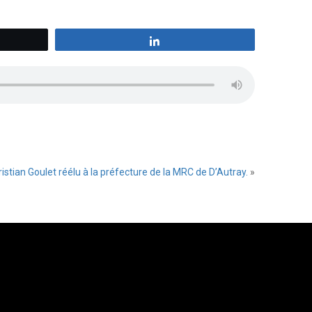
z
Partagez
istian Goulet réélu à la préfecture de la MRC de D’Autray.
»