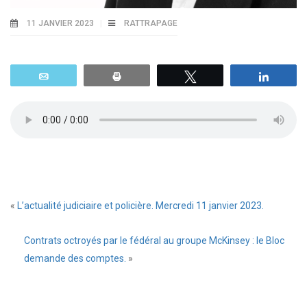
11 JANVIER 2023
RATTRAPAGE
Email
Print
Tweetez
Parta
«
L’actualité judiciaire et policière. Mercredi 11 janvier 2023.
Contrats octroyés par le fédéral au groupe McKinsey : le Bloc
demande des comptes.
»