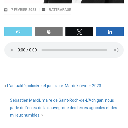
7 FÉVRIER 2023
RATTRAPAGE
Email
Print
Tweetez
Parta
«
L’actualité policière et judiciaire. Mardi 7 février 2023.
Sébastien Marcil, maire de Saint-Roch-de-L’Achigan, nous
parle de l’enjeu de la sauvegarde des terres agricoles et des
milieux humides.
»